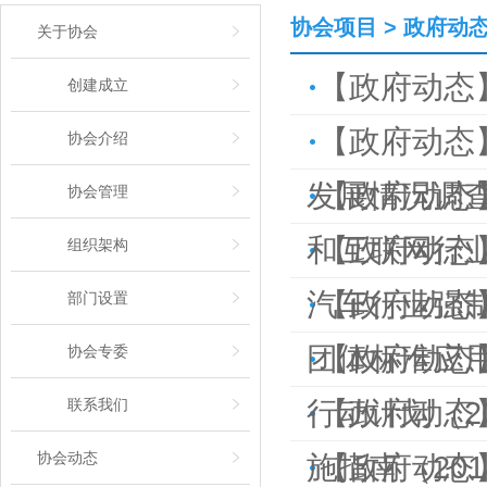
协会项目 > 政府动
关于协会
【政府动态
创建成立
【政府动态
协会介绍
发展情况调
【政府动态
协会管理
和互联网行
【政府动态
组织架构
汽车行业强
【政府动态
部门设置
团体标准应
【政府动态
协会专委
联系我们
行动计划（20
【政府动态
协会动态
施指南（201
【政府动态