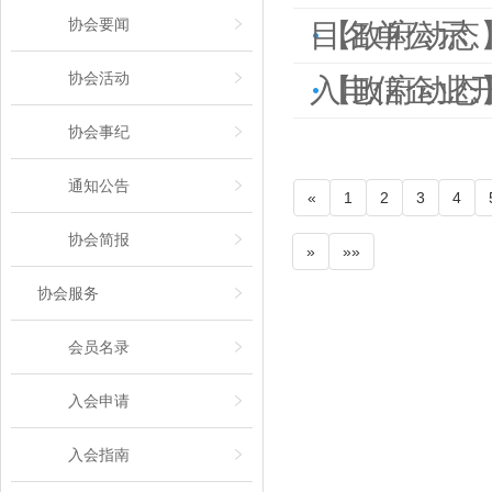
协会要闻
目名单公示
【政府动态
协会活动
入电信企业
【政府动态
协会事纪
通知公告
«
1
2
3
4
协会简报
»
»»
协会服务
会员名录
入会申请
入会指南